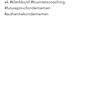
ek 
#klankbord
#businesscoaching
#futureproofondernemen
#authentiekondernemen