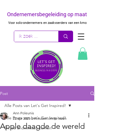
Ondernemersbegeleiding op maat
Voor solo-ondernemers en zaakvoerders van een kmo
Post
Alle Posts van Let's Get Inspired!
Ann Poleunis
Alle Posts van Let's Get Inspired!
22 apr 2025
3 minuten om te lezen
Apple daagde de wereld
Uit de anonimiteit komen