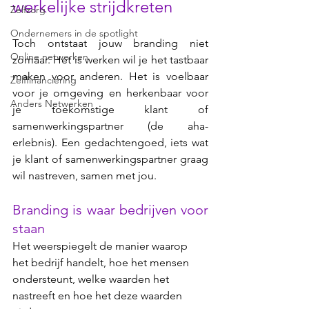
werkelijke strijdkreten 
Zelfzorg
Ondernemers in de spotlight
Toch ontstaat jouw branding niet 
Online netwerken
zomaar. Het is werken wil je het tastbaar 
maken voor anderen. Het is voelbaar 
Zelffinanciering
voor je omgeving en herkenbaar voor 
Anders Netwerken
je toekomstige klant of 
samenwerkingspartner (de aha-
erlebnis). Een gedachtengoed, iets wat 
je klant of samenwerkingspartner graag 
wil nastreven, samen met jou. 
Branding is waar bedrijven voor 
staan
Het weerspiegelt de manier waarop 
het bedrijf handelt, hoe het mensen 
ondersteunt, welke waarden het 
nastreeft en hoe het deze waarden 