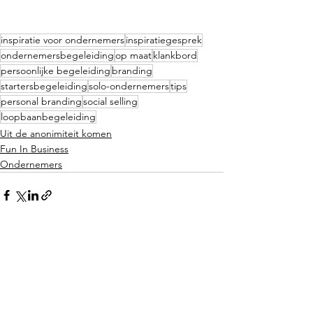
inspiratie voor ondernemers
inspiratiegesprek
ondernemersbegeleiding
op maat
klankbord
persoonlijke begeleiding
branding
startersbegeleiding
solo-ondernemers
tips
personal branding
social selling
loopbaanbegeleiding
Uit de anonimiteit komen
Fun In Business
Ondernemers
Alles weergeven
Recente blogposts