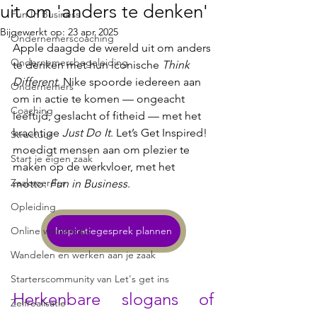
uit om 'anders te denken'
Fun In Business
Bijgewerkt op:
23 apr 2025
Ondernemerscoaching
Apple daagde de wereld uit om anders 
Ondernemersbegeleiding
te denken met hun iconische 
Think 
Different
. Nike spoorde iedereen aan 
Ondernemers
om in actie te komen — ongeacht 
Coaching
leeftijd, geslacht of fitheid — met het 
krachtige 
Just Do It
. Let’s Get Inspired! 
Structuur
moedigt mensen aan om plezier te 
Start je eigen zaak
maken op de werkvloer, met het 
Zaakvoerder
motto: 
Fun in Business
.
Opleiding
Online workshops
Inspiratiegesprek plannen
Wandelen en werken aan je zaak
Starterscommunity van Let's get ins
Herkenbare slogans of 
Zelfrealisatie