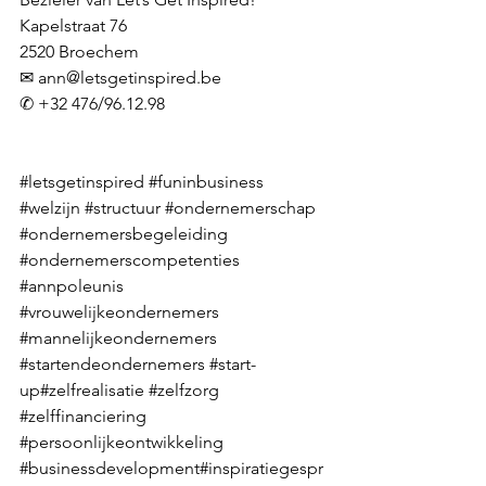
Kapelstraat 76
2520 Broechem
✉ 
ann@letsgetinspired.be
✆ +32 476/96.12.98
#letsgetinspired
#funinbusiness
#welzijn
#structuur
#ondernemerschap
#ondernemersbegeleiding
#ondernemerscompetenties
#annpoleunis
#vrouwelijkeondernemers
#mannelijkeondernemers
#startendeondernemers
#start
-
up#zelfrealisatie 
#zelfzorg
#zelffinanciering
#persoonlijkeontwikkeling
#businessdevelopment
#inspiratiegespr