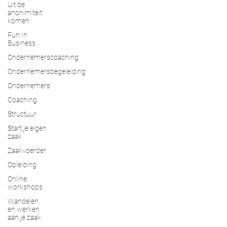
Uit de
anonimiteit
komen
Fun In
Business
Ondernemerscoaching
Ondernemersbegeleiding
Ondernemers
Coaching
Structuur
Start je eigen
zaak
Zaakvoerder
Opleiding
Online
workshops
Wandelen
en werken
aan je zaak