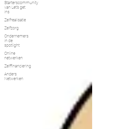
Starterscommunity
van Let's get
ins
Zelfrealisatie
Zelfzorg
Ondernemers
in de
spotlight
Online
netwerken
Zelffinanciering
Anders
Netwerken