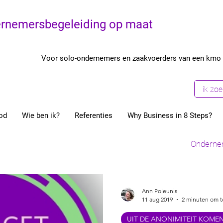
rnemersbegeleiding op maat
Voor solo-ondernemers en zaakvoerders van een kmo
od
Wie ben ik?
Referenties
Why Business in 8 Steps?
Uit de anonimiteit komen
Fun In Business
Onderne
Ondernemers
Coaching
Structuur
Start je eige
Ann Poleunis
11 aug 2019
2 minuten om t
UIT DE ANONIMITEIT KOME