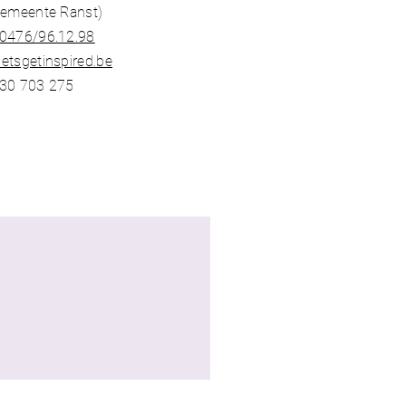
gemeente Ranst)​
0476/96.12.98​
etsgetinspired.be
30 703 275