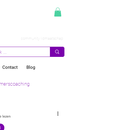
community lidmaatschap
Contact
Blog
merscoaching
n zaak
e lezen
N