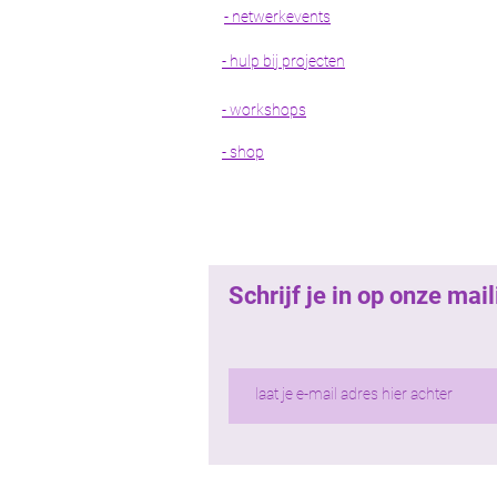
- netwerkevents
- hulp bij projecten
- workshops
- shop
Schrijf je in op onze ma