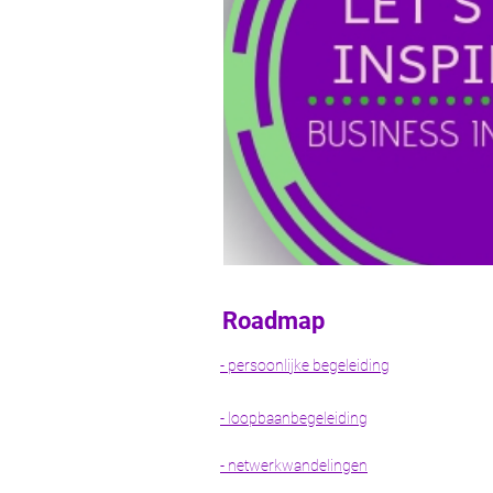
Zaakvoerder
Opleiding
Starterscommunity van Let's ge
Online netwerken
Zelffina
Roadmap
- persoonlijke begeleiding
- loopbaanbegeleiding
- netwerkwandelingen