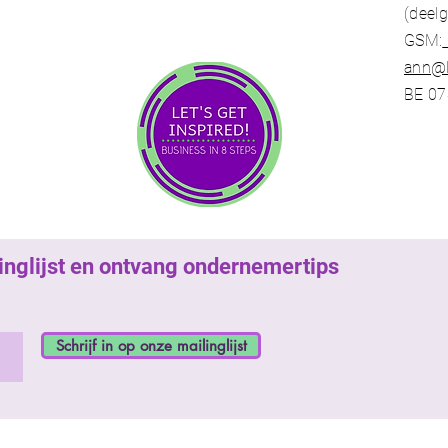
(deel
GSM:
ann@l
BE 07
ilinglijst en ontvang ondernemertips
Schrijf in op onze mailinglijst