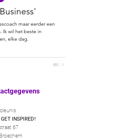
 Business'
sscoach maar eerder een
spotlight
Ik wil het beste in
n, elke dag.
tactgegevens
oleunis
 GET INSPIRED!
straat 67
 Broechem