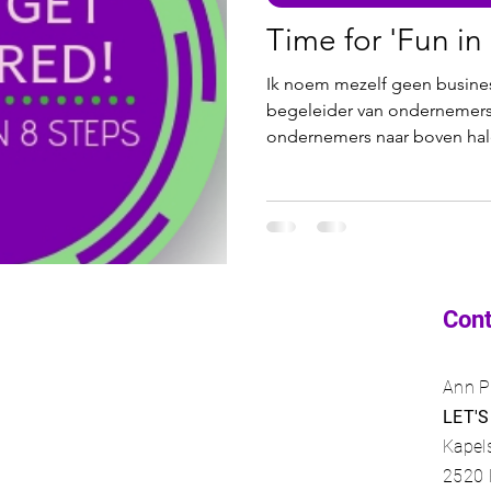
Online workshops
Wandelen en werken aan je zaak
Time for 'Fun in
Ik noem mezelf geen busine
t ins
Zelfrealisatie
Zelfzorg
Ondernemers in de 
begeleider van ondernemers. 
ondernemers naar boven hale
nciering
Anders Netwerken
Con
Ann P
LET'S
Kapel
2520