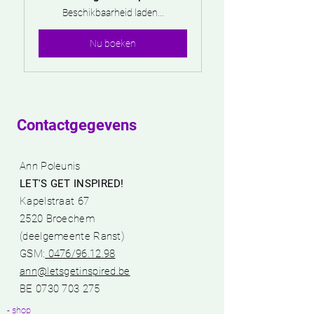
Beschikbaarheid laden...
Nu boeken
Contactgegevens
Ann Poleunis
LET'S GET INSPIRED!
Kapelstraat 67
2520 Broechem
(deelgemeente Ranst)​
GSM:
0476/96.12.98​
ann@letsgetinspired.be
BE
0730 703 275
- shop