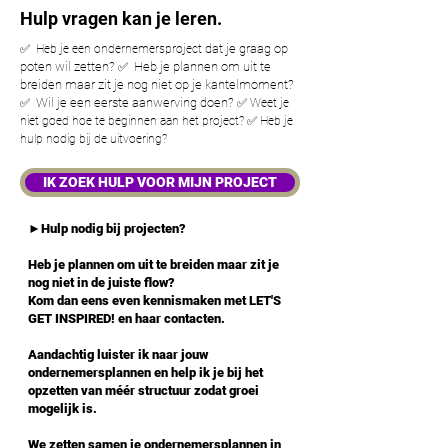
Hulp vragen kan je leren.
dat je graag op
✅ Heb je een ondernemersproject
poten wil zetten?
Heb je plannen om uit te
✅
breiden maar zit je nog niet op je kantelmoment?
Wil je een eerste aanwerving doen?
✅
✅ Weet je
niet goed hoe te beginnen aan het project? ✅ Heb je
hulp nodig bij de uitvoering?
IK ZOEK HULP VOOR MIJN PROJECT
►
Hulp nodig bij projecten?
Heb je plannen om uit te breiden maar zit je
nog niet in de juiste flow?
Kom dan eens even kennismaken met LET'S
GET INSPIRED! en haar contacten.
Aandachtig luister ik naar jouw
ondernemersplannen en help ik je bij het
opzetten van méér structuur zodat groei
mogelijk is.
We zetten samen je ondernemersplannen in