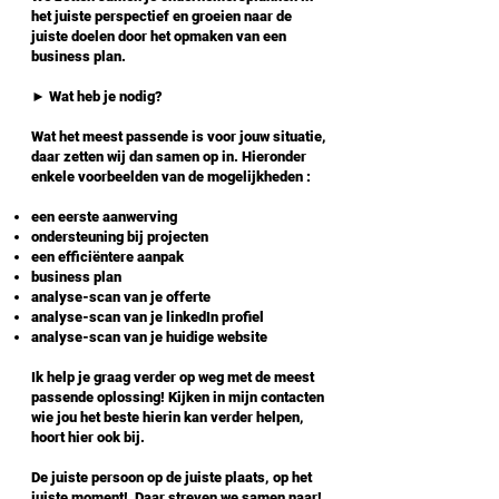
het juiste perspectief en groeien naar de
juiste doelen door het opmaken van een
business plan.
► Wat heb je nodig?
Wat het meest passende is voor jouw situatie,
daar zetten wij dan samen op in. Hieronder
enkele voorbeelden van de mogelijkheden :
een eerste aanwerving
ondersteuning bij projecten
een efficiëntere aanpak
business plan
analyse-scan van je offerte
analyse-scan van je linkedIn profiel
analyse-scan van je huidige website
Ik help je graag verder op weg met de meest
passende oplossing! Kijken in mijn contacten
wie jou het beste hierin kan verder helpen,
hoort hier ook bij.
De juiste persoon op de juiste plaats, op het
juiste moment! Daar streven we samen naar!