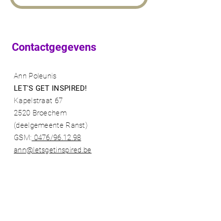
Contactgegevens
Ann Poleunis
LET'S GET INSPIRED!
Kapelstraat 67
2520 Broechem
(deelgemeente Ranst)​
GSM:
0476/96.12.98​
ann@letsgetinspired.be
BE
0730 703 275
- shop