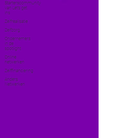
Starterscommunity
van Let's get
ins
Zelfrealisatie
Zelfzorg
Ondernemers
in de
spotlight
Online
netwerken
Zelffinanciering
Anders
Netwerken