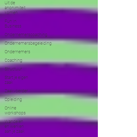
Uit de
anonimiteit
komen
Fun In
Business
Ondernemerscoaching
Ondernemersbegeleiding
Ondernemers
Coaching
Structuur
Start je eigen
zaak
Zaakvoerder
Opleiding
Online
workshops
Wandelen
en werken
aan je zaak