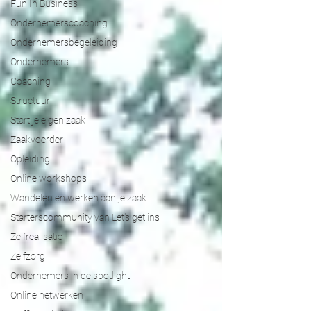
Fun In Business
Ondernemerscoaching
Ondernemersbegeleiding
Ondernemers
Coaching
Structuur
Start je eigen zaak
Zaakvoerder
Opleiding
Online workshops
Wandelen en werken aan je zaak
Starterscommunity van Let's get ins
Zelfrealisatie
Zelfzorg
Ondernemers in de spotlight
Online netwerken