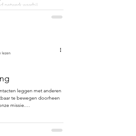
nd netwerk waarbij
esprek gaan. Het is een
erkmoment waarin
ooms verdeeld worden en
twerkevent wordt altijd
tips & tricks die toepasbaar
e lezen
ing
ntacten leggen met anderen
chtbaar te bewegen doorheen
onze missie.
at 'fun in business' en
kaar ontmoeten. 💐 Waarom je
lt missen Netwerken is een
elijk succes. Het kan deuren