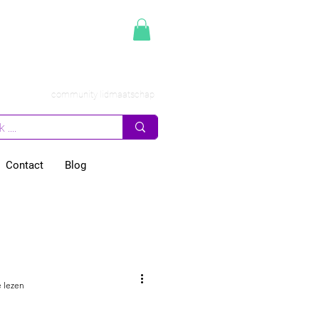
community lidmaatschap
Contact
Blog
merscoaching
n zaak
 lezen