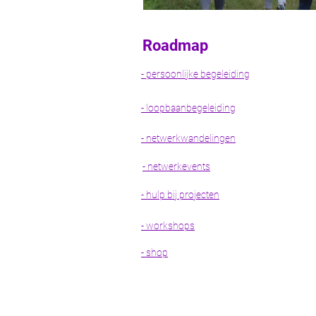
Roadmap
- persoonlijke begeleiding
- loopbaanbegeleiding
- netwerkwandelingen
- netwerkevents
- hulp bij projecten
- workshops
- shop