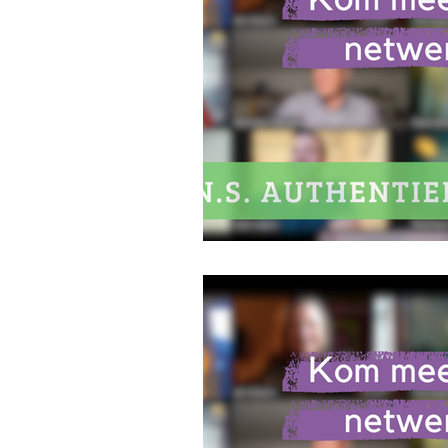
Zaakvoerder
Opleiding
Starterscommunity van Let's ge
Online netwerken
Zelffina