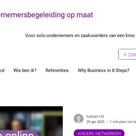
rnemersbegeleiding op maat
Voor solo-ondernemers en zaakvoerders van een kmo
od
Wie ben ik?
Referenties
Why Business in 8 Steps?
Uit de anonimiteit komen
Fun In Business
Onderne
Ondernemers
Coaching
Structuur
Start je eige
hello01170
29 apr 2025
1 minuten om te
ANDERS NETWERKEN