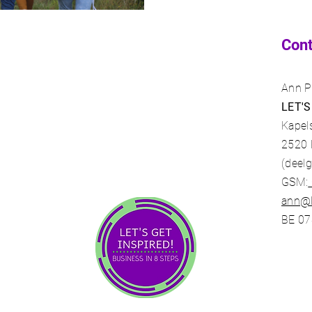
openen, nieuwe kansen bieden
de rest van het jaar aansteke
Con
Ann P
LET'S
Kapel
2520
(deel
GSM:
ann@l
BE 07