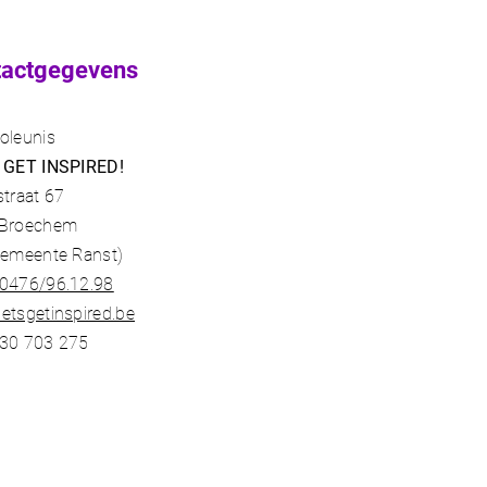
 en zelfs je inspiratie voor
n. Hier een aantal belangri
tactgegevens
oleunis
 GET INSPIRED!
straat 67
 Broechem
gemeente Ranst)​
0476/96.12.98​
etsgetinspired.be
30 703 275