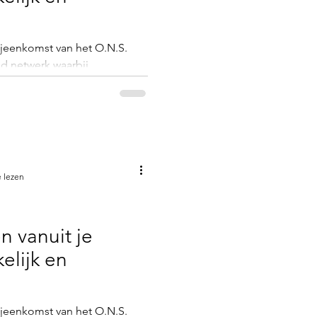
ijeenkomst van het O.N.S.
nd netwerk waarbij
esprek gaan. Het is een
erkmoment waarin
ooms verdeeld worden en
twerkevent wordt altijd
tips & tricks die toepasbaar
 lezen
n vanuit je
elijk en
ijeenkomst van het O.N.S.