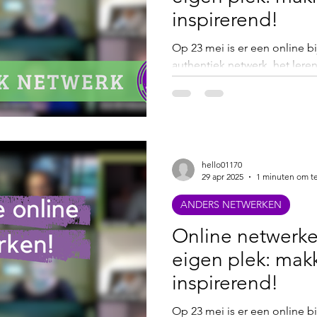
inspirerend!
Op 23 mei is er een online b
authentiek netwerk, het lere
ondernemers met elkaar in g
laagdrempelig online netw
ondernemers in break-out r
elkaar leren kennen. Zo'n ne
voorafgegaan met een aantal 
hello01170
zijn voor ondernemers.
29 apr 2025
1 minuten om te
ANDERS NETWERKEN
Online netwerke
eigen plek: makk
inspirerend!
Op 23 mei is er een online b