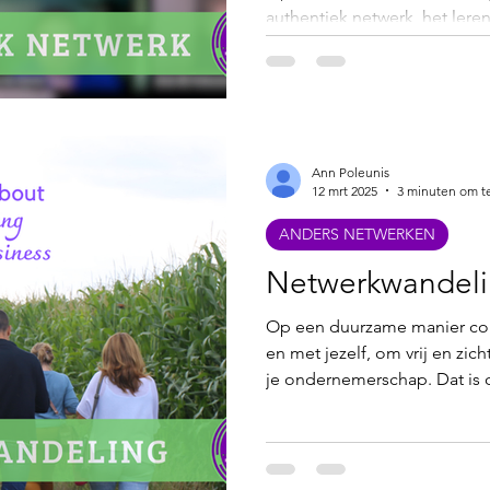
authentiek netwerk, het lere
ondernemers met elkaar in g
laagdrempelig online netw
ondernemers in break-out r
elkaar leren kennen. Zo'n ne
voorafgegaan met een aantal 
Ann Poleunis
zijn voor ondernemers.
12 mrt 2025
3 minuten om t
ANDERS NETWERKEN
Netwerkwandel
Op een duurzame manier co
en met jezelf, om vrij en zi
je ondernemerschap. Dat is 
Netwerkwandelingen zorgen d
'gezondheid in business' el
de netwerkwandeling niet wi
essentieel onderdeel van zak