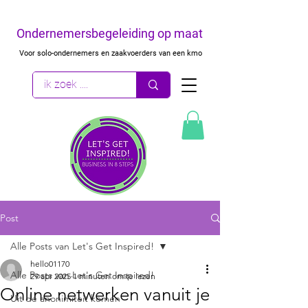
Ondernemersbegeleiding op maat
Voor solo-ondernemers en zaakvoerders van een kmo
Post
Alle Posts van Let's Get Inspired!
hello01170
Alle Posts van Let's Get Inspired!
29 apr 2025
1 minuten om te lezen
Online netwerken vanuit je
Uit de anonimiteit komen