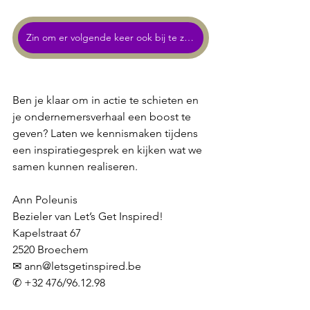
Zin om er volgende keer ook bij te zijn?
Ben je klaar om in actie te schieten en 
je ondernemersverhaal een boost te 
geven? Laten we kennismaken tijdens 
een inspiratiegesprek en kijken wat we 
samen kunnen realiseren.
Ann Poleunis
Bezieler van Let’s Get Inspired!
Kapelstraat 67
2520 Broechem
✉ 
ann@letsgetinspired.be
✆ +32 476/96.12.98