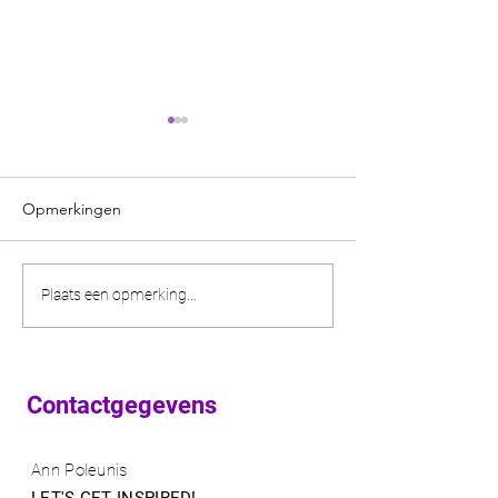
Opmerkingen
Netwerkwandeli
Online netwerken vanuit
Plaats een opmerking...
je eigen plek: makkelijk en
inspirerend!
Contactgegevens
Ann Poleunis
LET'S GET INSPIRED!