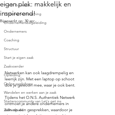
eigen plek: makkelijk en
Fun In Business
inspirerend!
Ondernemerscoaching
Bijgewerkt op:
30 apr
Ondernemersbegeleiding
Ondernemers
Coaching
Structuur
Start je eigen zaak
Zaakvoerder
Netwerken kan ook laagdrempelig en 
Opleiding
leerrijk zijn. Met een laptop op schoot 
Online workshops
doe je gewoon mee, waar je ook bent.
Wandelen en werken aan je zaak
Tijdens het O.N.S. Authentiek Netwerk 
Starterscommunity van Let's get ins
ontmoet je andere ondernemers in 
één-op-één gesprekken, waardoor je 
Zelfrealisatie