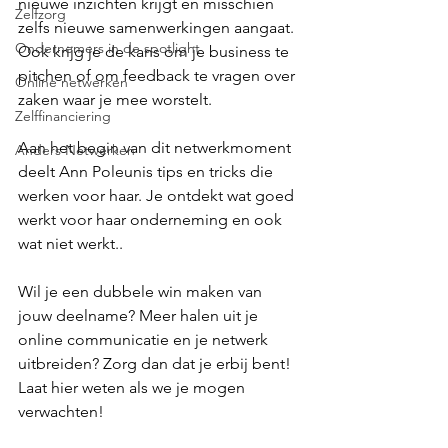
nieuwe inzichten krijgt en misschien 
Zelfzorg
zelfs nieuwe samenwerkingen aangaat. 
Ondernemers in de spotlight
Ook krijg je de kans om je business te 
pitchen of om feedback te vragen over 
Online netwerken
zaken waar je mee worstelt.
Zelffinanciering
Aan het begin van dit netwerkmoment 
Anders Netwerken
deelt Ann Poleunis tips en tricks die 
werken voor haar. Je ontdekt wat goed 
werkt voor haar onderneming en ook 
wat niet werkt..
Wil je een dubbele win maken van 
jouw deelname? Meer halen uit je 
online communicatie en je netwerk 
uitbreiden? Zorg dan dat je erbij bent! 
Laat hier weten als we je mogen 
verwachten!