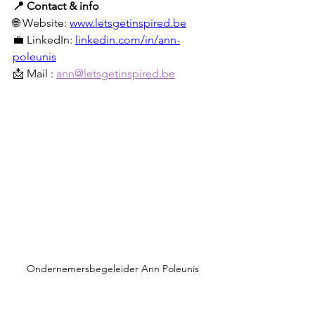
📍 Contact & info
🌐 Website: 
www.letsgetinspired.be
💼 LinkedIn: 
linkedin.com/in/ann-
poleunis
📩 Mail : 
ann@letsgetinspired.be
Ondernemersbegeleider Ann Poleunis