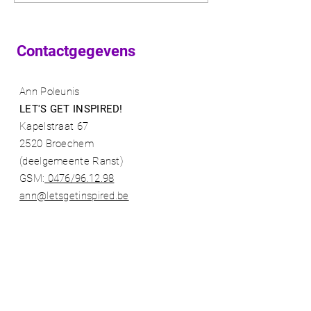
makkelijk en inspirerend!
Contactgegevens
Ann Poleunis
LET'S GET INSPIRED!
Kapelstraat 67
2520 Broechem
(deelgemeente Ranst)​
GSM:
0476/96.12.98​
ann@letsgetinspired.be
BE
0730 703 275
- shop