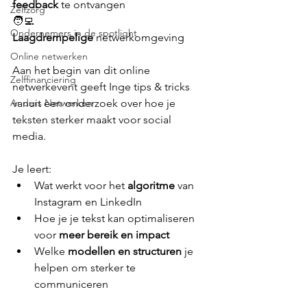
feedback
 te ontvangen
Zelfzorg
🧑‍💻 
Ondernemers in de spotlight
Laagdrempelige
 netwerkomgeving
Online netwerken
Aan het begin van dit online 
Zelffinanciering
netwerkevent geeft Inge tips & tricks 
Anders Netwerken
vanuit een onderzoek over hoe je 
teksten sterker maakt voor social 
media.
Je leert:
Wat werkt voor het 
algoritme
 van 
Instagram en LinkedIn
Hoe je je tekst kan optimaliseren 
voor 
meer bereik en impact
Welke 
modellen en structuren 
je 
helpen om sterker te 
communiceren