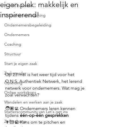
eigen plek: makkelijk en
Fun In Business
inspirerend!
Ondernemerscoaching
Ondernemersbegeleiding
Ondernemers
Coaching
Structuur
Start je eigen zaak
Zaakvoerder
Op 23 mei is het weer tijd voor het 
O.N.S. Authentiek Netwerk, 
het lerend 
Opleiding
netwerk voor ondernemers. Wat mag je 
Online workshops
zoal verwachten?
Wandelen en werken aan je zaak
🧑🏽‍💻 Ondernemers leren kennen 
Starterscommunity van Let's get ins
tijdens 
één-op-één gesprekken
Zelfrealisatie
👨🏻‍💻 Kans om te pitchen en 