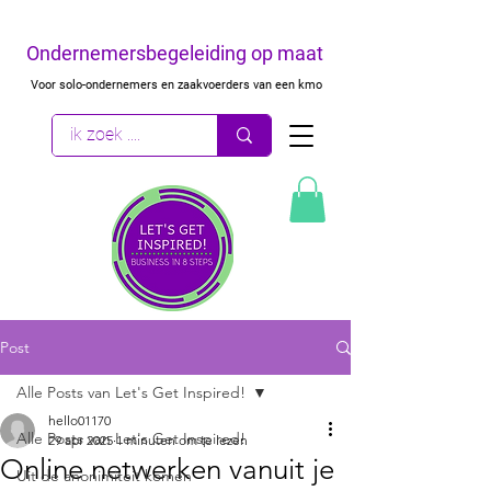
Ondernemersbegeleiding op maat
Voor solo-ondernemers en zaakvoerders van een kmo
Post
Alle Posts van Let's Get Inspired!
hello01170
Alle Posts van Let's Get Inspired!
29 apr 2025
1 minuten om te lezen
Online netwerken vanuit je
Uit de anonimiteit komen