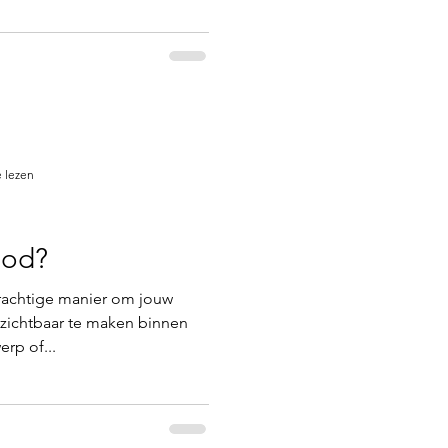
 lezen
ood?
rachtige manier om jouw
zichtbaar te maken binnen
rp of...