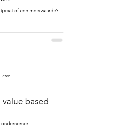
etpraat of een meerwaarde?
 lezen
 value based
s ondernemer