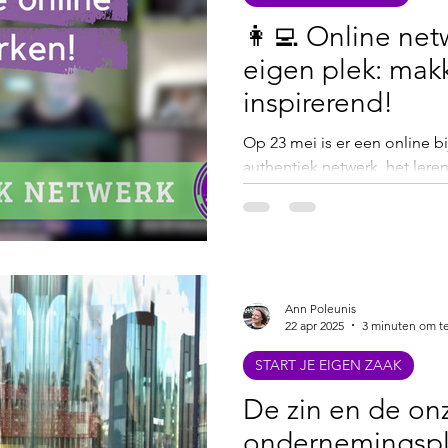
Online workshops
Wandelen en werken aan je zaak
👩‍💻 Online net
eigen plek: makk
t ins
Zelfrealisatie
Zelfzorg
Ondernemers in de 
inspirerend!
Op 23 mei is er een online b
nciering
Anders Netwerken
authentiek netwerk, het lere
ondernemers met elkaar in g
laagdrempelig online netw
ondernemers in break-out r
elkaar leren kennen. Zo'n ne
voorafgegaan met een aantal 
Ann Poleunis
zijn voor ondernemers.
22 apr 2025
3 minuten om te
START JE EIGEN ZAAK
De zin en de on
ondernemingsp