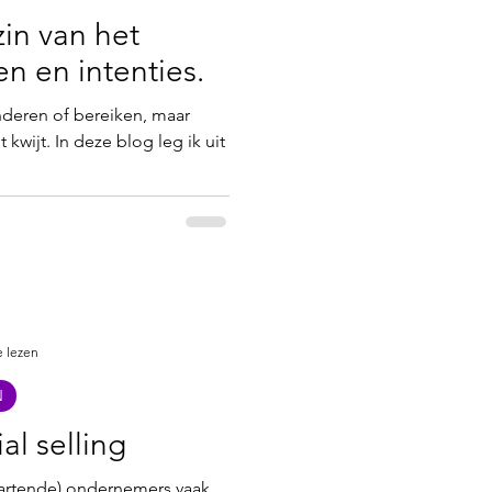
in van het
en en intenties.
nderen of bereiken, maar
kwijt. In deze blog leg ik uit
e lezen
N
ial selling
startende) ondernemers vaak