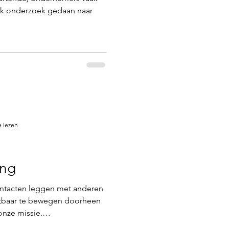
ik onderzoek gedaan naar
e lezen
ing
ntacten leggen met anderen
chtbaar te bewegen doorheen
onze missie.
at 'fun in business' en