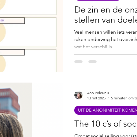
De zin en de onz
stellen van doel
Veel mensen willen iets vera
raken onderweg het overzicht 
wat het verschil is...
Ann Poleunis
13 mrt 2025
5 minuten om t
UIT DE ANONIMITEIT KOME
The 10 c’s of soc
Omdat social selling voor (