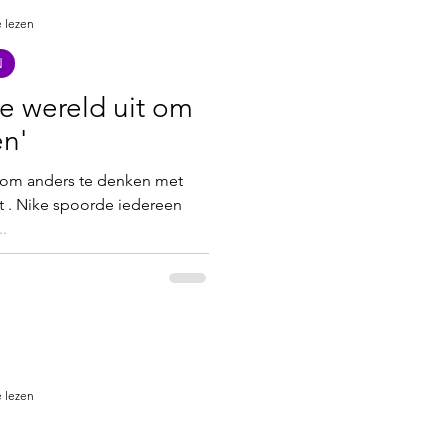
 lezen
N
e wereld uit om
en'
 om anders te denken met
t . Nike spoorde iedereen
.
 lezen