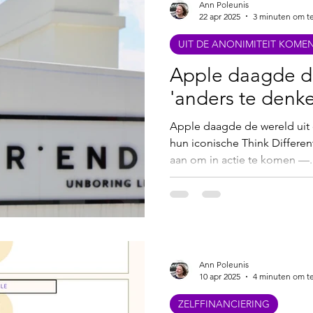
Ann Poleunis
22 apr 2025
3 minuten om te
UIT DE ANONIMITEIT KOME
Apple daagde d
'anders te denk
Apple daagde de wereld uit
hun iconische Think Differen
aan om in actie te komen —..
Ann Poleunis
10 apr 2025
4 minuten om te
ZELFFINANCIERING