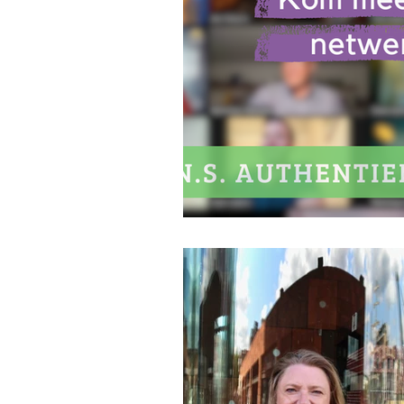
Zaakvoerder
Opleiding
Starterscommunity van Let's ge
Online netwerken
Zelffina