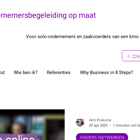
rnemersbegeleiding op maat
Voor solo-ondernemers en zaakvoerders van een kmo
od
Wie ben ik?
Referenties
Why Business in 8 Steps?
Uit de anonimiteit komen
Fun In Business
Onderne
Ondernemers
Coaching
Structuur
Start je eige
Ann Poleunis
29 apr 2025
1 minuten om te
ANDERS NETWERKEN