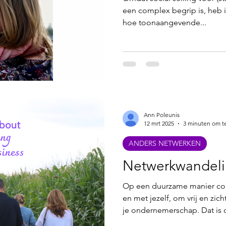
een complex begrip is, heb 
hoe toonaangevende...
Ann Poleunis
12 mrt 2025
3 minuten om t
ANDERS NETWERKEN
Netwerkwandel
Op een duurzame manier co
en met jezelf, om vrij en zi
je ondernemerschap. Dat is 
Netwerkwandelingen zorgen d