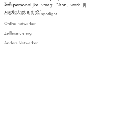
Zelfzorg
en persoonlijke vraag: “Ann, werk jij 
uurtje factuurtje?” 
Ondernemers in de spotlight
Online netwerken
Zelffinanciering
Anders Netwerken