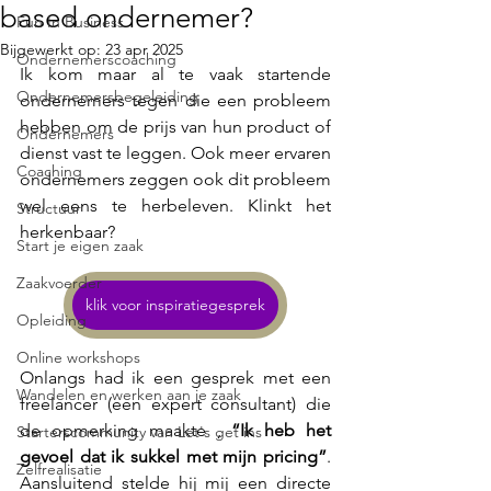
based ondernemer?
Fun In Business
Bijgewerkt op:
23 apr 2025
Ondernemerscoaching
Ik kom maar al te vaak startende 
Ondernemersbegeleiding
ondernemers tegen die een probleem 
hebben om de prijs van hun product of 
Ondernemers
dienst vast te leggen. Ook meer ervaren 
Coaching
ondernemers zeggen ook dit probleem 
wel eens te herbeleven. Klinkt het 
Structuur
herkenbaar?
Start je eigen zaak
Zaakvoerder
klik voor inspiratiegesprek
Opleiding
Online workshops
Onlangs had ik een gesprek met een 
Wandelen en werken aan je zaak
freelancer (een expert consultant) die 
de opmerking maakte , 
“Ik heb het 
Starterscommunity van Let's get ins
gevoel dat ik sukkel met mijn pricing”
. 
Zelfrealisatie
Aansluitend stelde hij mij een directe 