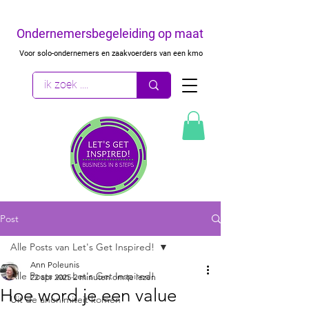
Ondernemersbegeleiding op maat
Voor solo-ondernemers en zaakvoerders van een kmo
Post
Alle Posts van Let's Get Inspired!
Ann Poleunis
Alle Posts van Let's Get Inspired!
22 apr 2025
2 minuten om te lezen
Hoe word je een value
Uit de anonimiteit komen