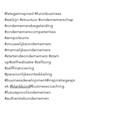
#letsgetinspired
#funinbusiness
#welzijn
#structuur
#ondernemerschap
#ondernemersbegeleiding
#ondernemerscompetenties
#annpoleunis
#vrouwelijkeondernemers
#mannelijkeondernemers
#startendeondernemers
#start
-
up#zelfrealisatie 
#zelfzorg
#zelffinanciering
#persoonlijkeontwikkeling
#businessdevelopment
#inspiratiegespr
ek 
#klankbord
#businesscoaching
#futureproofondernemen
#authentiekondernemen