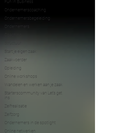
Fun In Business
Ondernemerscoaching
Ondernemersbegeleiding
Ondernemers
Coaching
Structuur
Start je eigen zaak
Zaakvoerder
Opleiding
Online workshops
Wandelen en werken aan je zaak
Starterscommunity van Let's get
ins
Zelfrealisatie
Zelfzorg
Ondernemers in de spotlight
Online netwerken