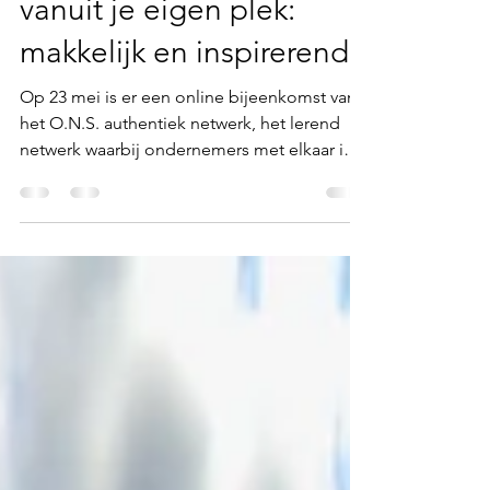
👩‍💻 Online netwerken
vanuit je eigen plek:
makkelijk en inspirerend!
Op 23 mei is er een online bijeenkomst van
het O.N.S. authentiek netwerk, het lerend
netwerk waarbij ondernemers met elkaar in
gesprek gaan. Het is een laagdrempelig
online netwerkmoment waarin ondernemers
in break-out rooms verdeeld worden en
elkaar leren kennen. Zo'n netwerkevent
wordt altijd voorafgegaan met een aantal
tips & tricks die toepasbaar zijn voor
ondernemers.