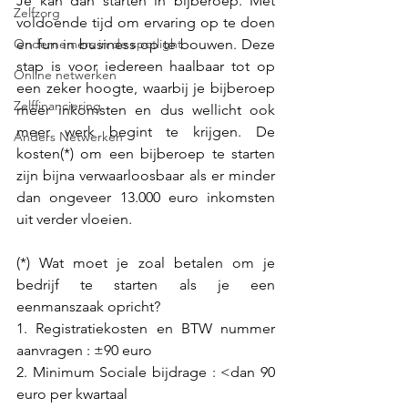
Je kan dan starten in bijberoep. Met 
Zelfzorg
voldoende tijd om ervaring op te doen 
Ondernemers in de spotlight
en fun in business op te bouwen. Deze 
stap is voor iedereen haalbaar tot op 
Online netwerken
een zeker hoogte, waarbij je bijberoep 
Zelffinanciering
meer inkomsten en dus wellicht ook 
meer werk begint te krijgen. De 
Anders Netwerken
kosten(*) om een bijberoep te starten 
zijn bijna verwaarloosbaar als er minder 
dan ongeveer 13.000 euro inkomsten 
uit verder vloeien. 
(*) Wat moet je zoal betalen om je 
bedrijf te starten als je een 
eenmanszaak opricht?
1. Registratiekosten en BTW nummer 
aanvragen : ±90 euro 
2. Minimum Sociale bijdrage : <dan 90 
euro per kwartaal  