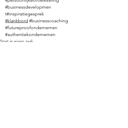
#persoonlijkeontwikkeling
#businessdevelopmen
t#inspiratiegesprek 
#klankbord
#businesscoaching
#futureproofondernemen
#authentiekondernemen
Start je eigen zaak
Starterscommunity van Let's get ins
Fun In Business
Alles weergeven
Recente blogposts