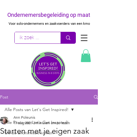
Ondernemersbegeleiding op maat
Voor solo-ondernemers en zaakvoerders van een kmo
Post
Alle Posts van Let's Get Inspired!
Ann Poleunis
Alle Posts van Let's Get Inspired!
17 aug 2021
3 minuten om te lezen
Starten met je eigen zaak
Uit de anonimiteit komen