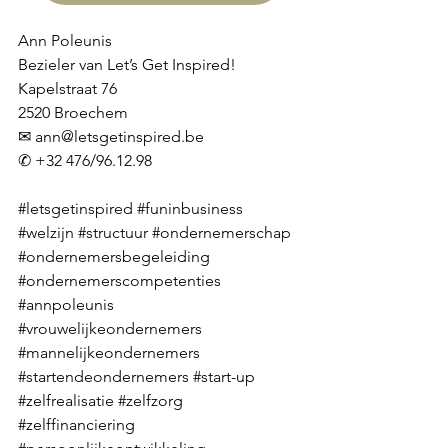
Ann Poleunis
Bezieler van Let’s Get Inspired!
Kapelstraat 76
2520 Broechem
✉ 
ann@letsgetinspired.be
✆ +32 476/96.12.98
#letsgetinspired
#funinbusiness
#welzijn
#structuur
#ondernemerschap
#ondernemersbegeleiding
#ondernemerscompetenties
#annpoleunis
#vrouwelijkeondernemers
#mannelijkeondernemers
#startendeondernemers
#start
-up 
#zelfrealisatie
#zelfzorg
#zelffinanciering