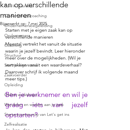
kan op verschillende
Fun In Business
manieren
Ondernemerscoaching
Bijgewerkt op:
7 mei 2025
Ondernemersbegeleiding
Starten met je eigen zaak kan op 
Ondernemers
verschillende manieren 
Meestal vertrekt het vanuit de situatie 
Coaching
waarin je jezelf bevindt. Leer hieronder 
Structuur
meer over de mogelijkheden. (Wil je 
vertrekken vanuit een waardeverhaal? 
Start je eigen zaak
Daarover schrijf ik volgende maand 
Zaakvoerder
meer tips.)
Opleiding
Ben je werknemer en wil je 
Online workshops
graag iets van jezelf 
Wandelen en werken aan je zaak
opstarten? 
Starterscommunity van Let's get ins
Zelfrealisatie