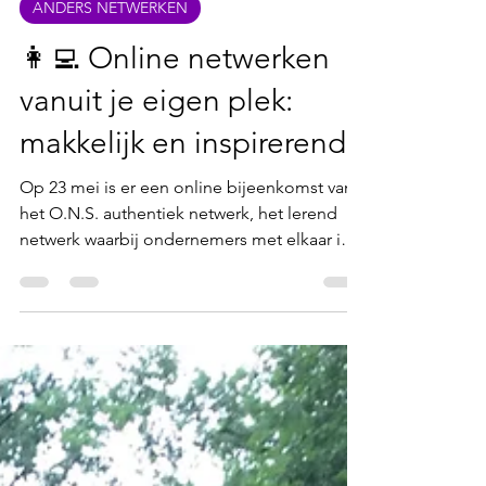
29 apr 2025
1 minuten om te lezen
ANDERS NETWERKEN
👩‍💻 Online netwerken
vanuit je eigen plek:
makkelijk en inspirerend!
Op 23 mei is er een online bijeenkomst van
het O.N.S. authentiek netwerk, het lerend
netwerk waarbij ondernemers met elkaar in
gesprek gaan. Het is een laagdrempelig
online netwerkmoment waarin ondernemers
in break-out rooms verdeeld worden en
elkaar leren kennen. Zo'n netwerkevent
wordt altijd voorafgegaan met een aantal
tips & tricks die toepasbaar zijn voor
ondernemers.