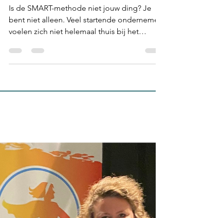
Ann Poleunis
4 mrt 2022
3 minuten om te lezen
ZAAKVOERDER
Komt de S.M.A.R.T-
methode onder druk te
staan?
Is de SMART-methode niet jouw ding? Je
bent niet alleen. Veel startende ondernemers
voelen zich niet helemaal thuis bij het
klassieke...