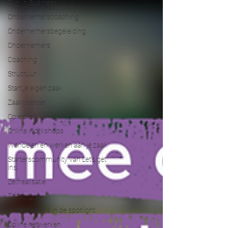
Fun In Business
Ondernemerscoaching
Ondernemersbegeleiding
Ondernemers
Coaching
Structuur
Start je eigen zaak
Zaakvoerder
Opleiding
Online workshops
Wandelen en werken aan je zaak
Starterscommunity van Let's get
ins
Zelfrealisatie
Zelfzorg
Ondernemers in de spotlight
Online netwerken