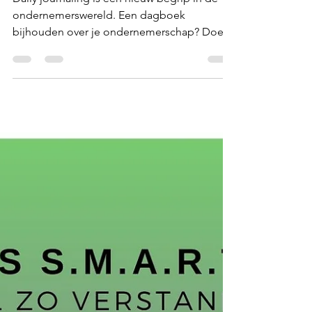
Ann Poleunis
10 mrt 2022
2 minuten om te lezen
UIT DE ANONIMITEIT KOMEN
Daily journaling
Daily journaling is een nieuw begrip in de
ondernemerswereld. Een dagboek
bijhouden over je ondernemerschap? Doe jij
het al?