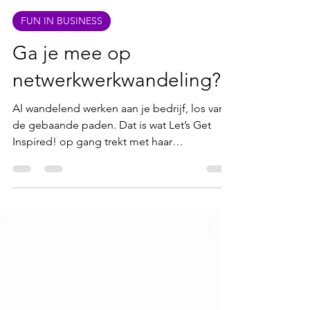
Ann Poleunis
17 mei 2023
3 minuten om te lezen
FUN IN BUSINESS
Ga je mee op
netwerkwerkwandeling?
Al wandelend werken aan je bedrijf, los van
de gebaande paden. Dat is wat Let’s Get
Inspired! op gang trekt met haar
netwerkwandelingen....