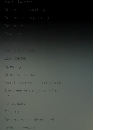
Fun In Business
Ondernemerscoaching
Ondernemersbegeleiding
Ondernemers
Coaching
Structuur
Start je eigen zaak
Zaakvoerder
Opleiding
Online workshops
Wandelen en werken aan je zaak
Starterscommunity van Let's get
ins
Zelfrealisatie
Zelfzorg
Ondernemers in de spotlight
Online netwerken