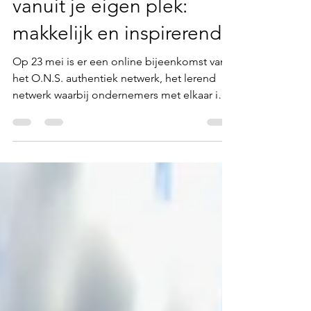
👩‍💻 Online netwerken
vanuit je eigen plek:
makkelijk en inspirerend!
Op 23 mei is er een online bijeenkomst van
het O.N.S. authentiek netwerk, het lerend
netwerk waarbij ondernemers met elkaar in
gesprek gaan. Het is een laagdrempelig
online netwerkmoment waarin ondernemers
in break-out rooms verdeeld worden en
elkaar leren kennen. Zo'n netwerkevent
wordt altijd voorafgegaan met een aantal
tips & tricks die toepasbaar zijn voor
ondernemers.