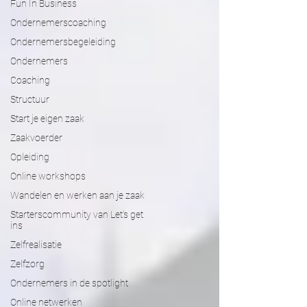
Fun In Business
Ondernemerscoaching
Ondernemersbegeleiding
Ondernemers
Coaching
Structuur
Start je eigen zaak
Zaakvoerder
Opleiding
Online workshops
Wandelen en werken aan je zaak
Starterscommunity van Let's get
ins
Zelfrealisatie
Zelfzorg
Ondernemers in de spotlight
Online netwerken