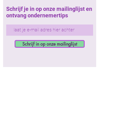
Schrijf je in op onze mailinglijst en
ontvang ondernemertips
Schrijf in op onze mailinglijst
Roadmap
- workshops
- hulp bij projecten
- netwerkevents
- netwerkwandelingen