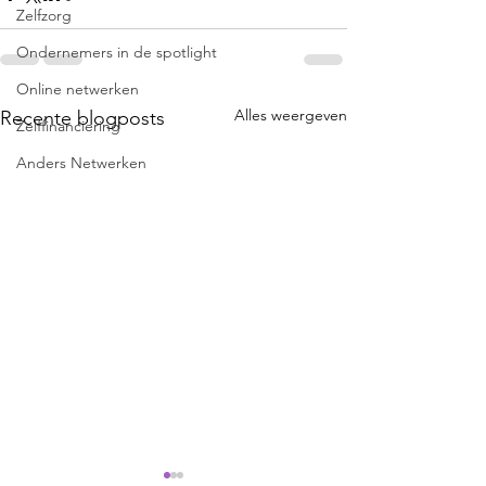
Zelfzorg
Ondernemers in de spotlight
Online netwerken
Alles weergeven
Recente blogposts
Zelffinanciering
Anders Netwerken