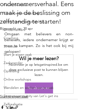
ondernemersverhaal. Eens
Fun In Business
maak je de beslissing om
Ondernemerscoaching
zelfstandig te starten!
Ondernemersbegeleiding
Bijgewerkt op:
30 apr
Ondernemers
Omgaan met believers en non-
Coaching
believers, iedere ondernemer krijgt er 
mee te kampen. Zo is het ook bij mij 
Structuur
gelopen! 
Start je eigen zaak
Wil je meer lezen?
Zaakvoerder
Abonneer je op letsgetinspired.be om 
deze exclusieve post te kunnen blijven 
Opleiding
lezen.
Online workshops
Wandelen en werken aan je zaak
Nu abonneren
Starterscommunity van Let's get ins
Start je eigen zaak
Zelfrealisatie