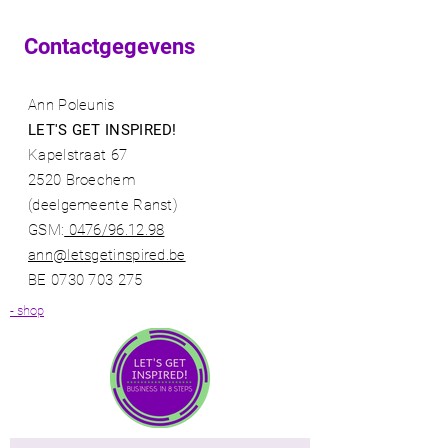
Contactgegevens
Ann Poleunis
LET'S GET INSPIRED!
Van conceptidee naar een
Apple daagde d
Kapelstraat 67
business met voldoende
uit om 'anders t
2520 Broechem
klanten
(deelgemeente Ranst)​
GSM:
0476/96.12.98​
ann@letsgetinspired.be
BE
0730 703 275
- shop