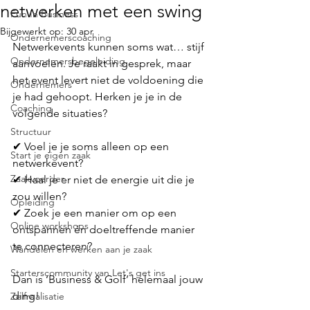
netwerken met een swing
Fun In Business
Bijgewerkt op:
30 apr
Ondernemerscoaching
Netwerkevents kunnen soms wat… stijf 
Ondernemersbegeleiding
aanvoelen. Je raakt in gesprek, maar 
het event levert niet de voldoening die 
Ondernemers
je had gehoopt. Herken je je in de 
Coaching
volgende situaties?
Structuur
✔ Voel je je soms alleen op een 
Start je eigen zaak
netwerkevent? 
Zaakvoerder
✔ Haal je er niet de energie uit die je 
zou willen? 
Opleiding
✔ Zoek je een manier om op een 
Online workshops
ontspannen én doeltreffende manier 
te connecteren?
Wandelen en werken aan je zaak
Starterscommunity van Let's get ins
Dan is ‘Business & Golf’ helemaal jouw 
ding!
Zelfrealisatie