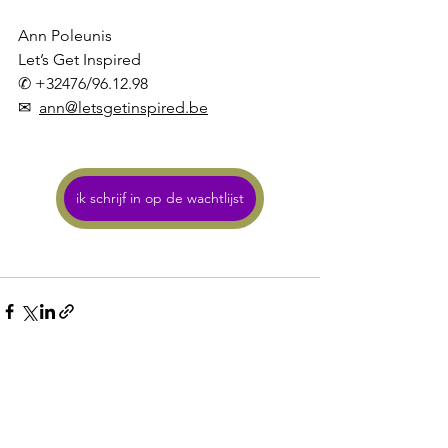
Ann Poleunis 
Let’s Get Inspired 
✆ +32476/96.12.98
✉  
ann@letsgetinspired.be
ik schrijf in op de wachtlijst
Alles weergeven
Recente blogposts