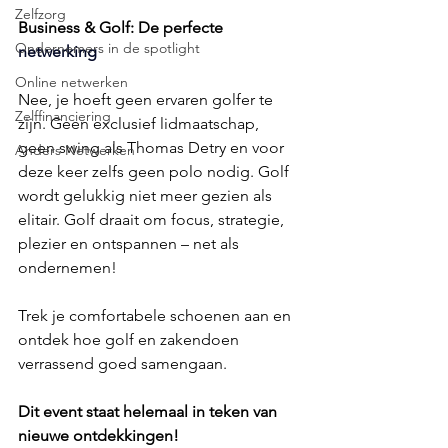
Zelfzorg
Business & Golf: De perfecte 
Ondernemers in de spotlight
netwerking
Online netwerken
Nee, je hoeft geen ervaren golfer te 
Zelffinanciering
zijn. Geen exclusief lidmaatschap, 
geen swing als Thomas Detry en voor 
Anders Netwerken
deze keer zelfs geen polo nodig. Golf 
wordt gelukkig niet meer gezien als 
elitair. Golf draait om focus, strategie, 
plezier en ontspannen – net als 
ondernemen!
Trek je comfortabele schoenen aan en 
ontdek hoe golf en zakendoen 
verrassend goed samengaan.
Dit event staat helemaal in teken van 
nieuwe ontdekkingen!