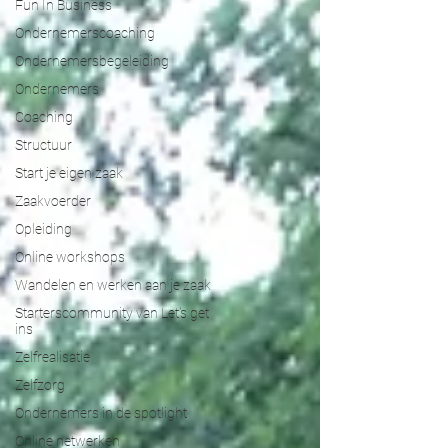
Fun In Business
Ondernemerscoaching
Ondernemersbegeleiding
Ondernemers
Coaching
Structuur
Start je eigen zaak
Zaakvoerder
Opleiding
Online workshops
Wandelen en werken aan je zaak
Starterscommunity van Let's get
ins
Zelfrealisatie
Zelfzorg
Ondernemers in de spotlight
Online netwerken