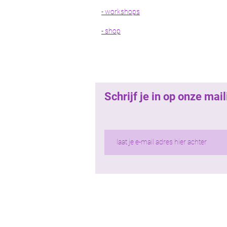
- workshops
- shop
Schrijf je in op onze ma