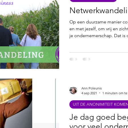
Online workshops
Wandelen en werken aan je zaak
Netwerkwandel
Op een duurzame manier co
t ins
Zelfrealisatie
Zelfzorg
Ondernemers in de 
en met jezelf, om vrij en zi
je ondernemerschap. Dat is 
Netwerkwandelingen zorgen d
nciering
Anders Netwerken
'gezondheid in business' el
de netwerkwandeling niet wi
essentieel onderdeel van zak
openen, nieuwe kansen bieden
de rest van het jaar aansteke
Ann Poleunis
4 sep 2021
1 minuten om te
UIT DE ANONIMITEIT KOME
Je dag goed be
voor veel onde