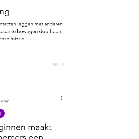
ing
ntacten leggen met anderen
spotlight
chtbaar te bewegen doorheen
onze missie.
at 'fun in business' en
kaar ontmoeten. 💐 Waarom je
lt missen Netwerken is een
elijk succes. Het kan deuren
 en zelfs je inspiratie voor
n. Hier een aantal belangri
 lezen
N
ginnen maakt
rnemers een