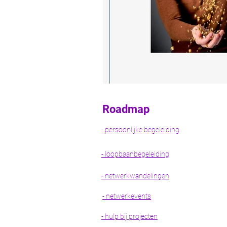
Roadmap
- persoonlijke begeleiding
- loopbaanbegeleiding
- netwerkwandelingen
- netwerkevents
- hulp bij projecten