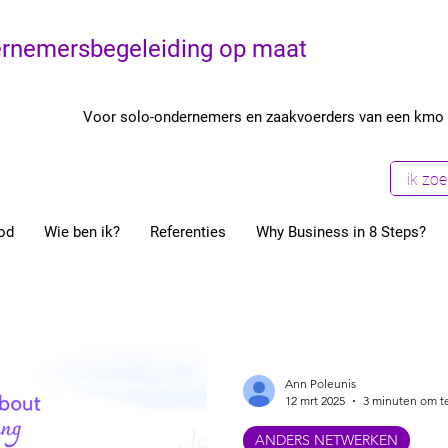
rnemersbegeleiding op maat
Voor solo-ondernemers en zaakvoerders van een kmo
od
Wie ben ik?
Referenties
Why Business in 8 Steps?
Uit de anonimiteit komen
Fun In Business
Onderne
Ondernemers
Coaching
Structuur
Start je eige
Ann Poleunis
12 mrt 2025
3 minuten om t
ANDERS NETWERKEN