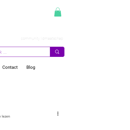
community lidmaatschap
Contact
Blog
merscoaching
n zaak
e lezen