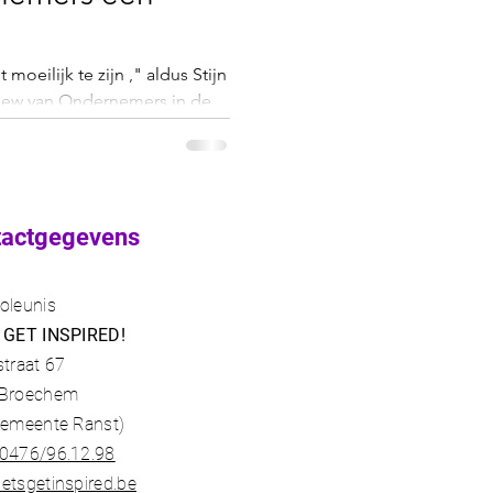
moeilijk te zijn ," aldus Stijn
rview van Ondernemers in de
tactgegevens
oleunis
 GET INSPIRED!
straat 67
 Broechem
gemeente Ranst)​
0476/96.12.98​
etsgetinspired.be