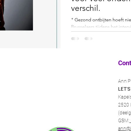
verschil.
" Gezond ontbijten hoeft niet 
Brusselaers tijdens het inte
Spotlight bij Let's...
Con
Ann P
LET'S
Kapel
2520
(deel
GSM:
ann@l