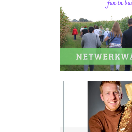
Zaakvoerder
Opleiding
Starterscommunity van Let's ge
Online netwerken
Zelffina