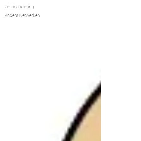
Zelffinanciering
Anders Netwerken