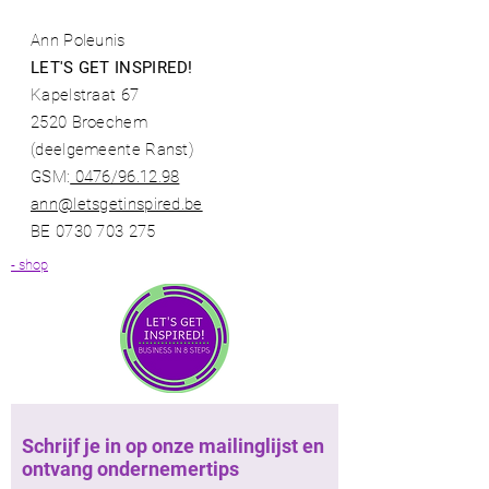
Ann Poleunis
LET'S GET INSPIRED!
Kapelstraat 67
2520 Broechem
(deelgemeente Ranst)​
GSM:
0476/96.12.98​
ann@letsgetinspired.be
BE
0730 703 275
- shop
Schrijf je in op onze mailinglijst en
ontvang ondernemertips