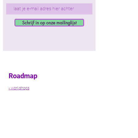
Schrijf in op onze mailinglijst
Roadmap
- workshops
- hulp bij projecten
- netwerkevents
- netwerkwandelingen
- persoonlijke begeleiding
- loopbaanbegeleiding