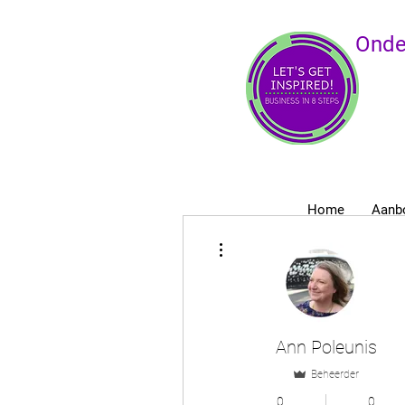
Onde
Home
Aanb
Meer acties
Ann Poleunis
Beheerder
0
0