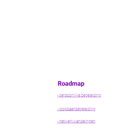
Roadmap
- persoonlijke begeleiding
- loopbaanbegeleiding
- netwerkwandelingen