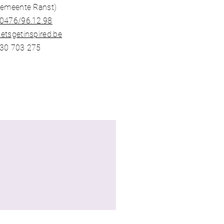
gemeente Ranst)​
0476/96.12.98​
etsgetinspired.be
30 703 275