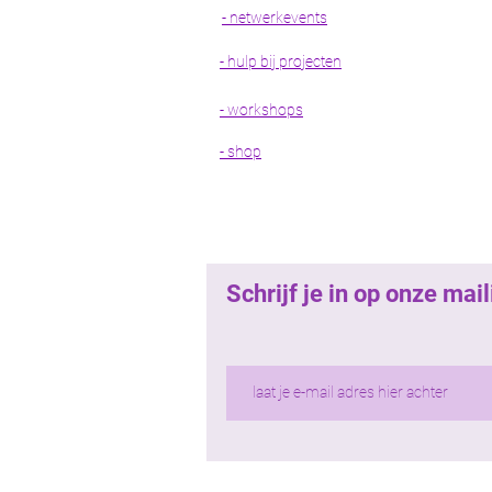
- netwerkevents
- hulp bij projecten
- workshops
- shop
Schrijf je in op onze ma