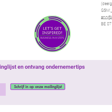
(deel
GSM:
ann@l
BE 07
ilinglijst en ontvang ondernemertips
Schrijf in op onze mailinglijst