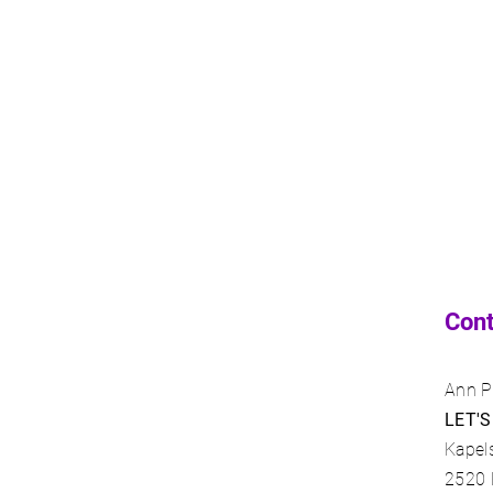
Con
Ann P
LET'S
Kapel
2520