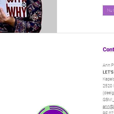
Nu 
Con
Ann P
LET'S
Kapel
2520
(deel
GSM:
ann@l
BE 07