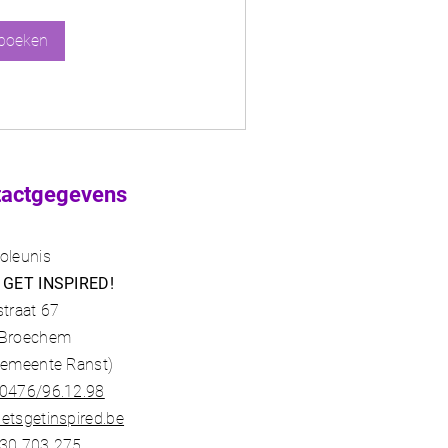
boeken
tactgegevens
oleunis
 GET INSPIRED!
straat 67
 Broechem
gemeente Ranst)​
0476/96.12.98​
etsgetinspired.be
30 703 275