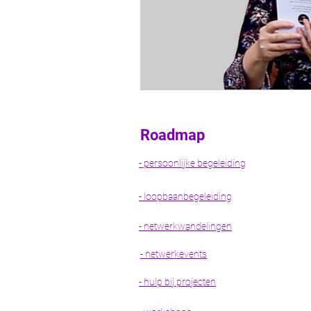
Roadmap
- persoonlijke begeleiding
- loopbaanbegeleiding
- netwerkwandelingen
- netwerkevents
- hulp bij projecten