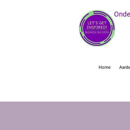
Onde
Home
Aanb