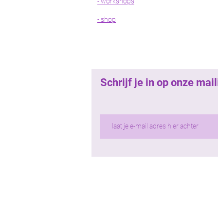
- workshops
- shop
Schrijf je in op onze ma