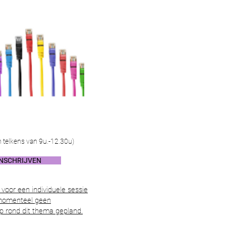
n telkens van 9u.-12.30u)
E INSCHRIJVEN
voor een individuele sessie
 momenteel geen
 rond dit thema gepland.