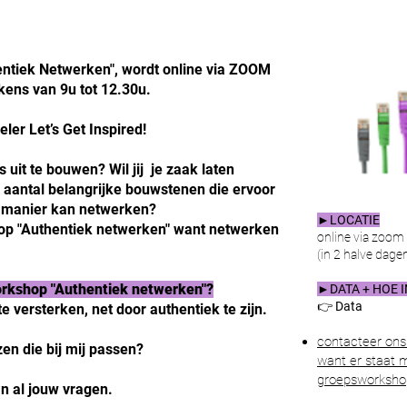
ntiek Netwerken", wordt online via ZOOM
kens van 9u tot 12.30u.
eler Let’s Get Inspired!
s uit te bouwen? Wil jij je zaak laten
 aantal belangrijke bouwstenen die ervoor
e manier kan netwerken?
►LOCATIE
op "Authentiek netwerken" want netwerken
online via zoom
(in 2 halve dage
workshop "Authentiek netwerken"?
►DATA + HO
👉
Data
 versterken, net door authentiek te zijn.
contacteer ons 
en die bij mij passen?
want er staat
groepsworkshop
n al jouw vragen.