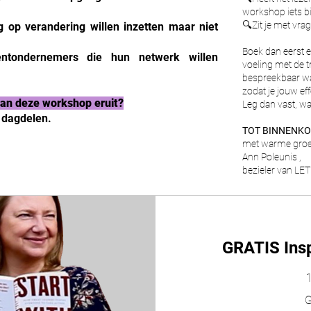
workshop iets bi
🔍Zit je met vr
 op verandering willen inzetten maar niet
Boek dan eerst 
entondernemers die hun netwerk willen
voeling met de 
bespreekbaar waa
zodat je jouw ef
an deze workshop eruit?
Leg dan vast, wa
2 dagdelen.
TOT BINNENK
met warme groe
Ann Poleunis ,
bezieler van LE
GRATIS Insp
1
Gratis
G