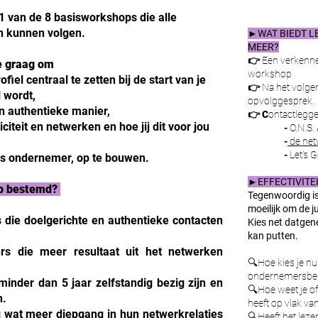
1 van de 8 basisworkshops die alle
n kunnen volgen.
►WAT BIEDT LE
MEER?
👉
Een verkenne
e graag om
workshop
iel centraal te zetten bij de start van je
👉
Na het volge
 wordt,
opvolggesprek.
n authentieke manier,
👉 C
ontactlegg
citeit en netwerken en hoe jij dit voor jou
-
O.N.S.
-
de net
-
Let's G
als ondernemer, op te bouwen.
►EFFECTIVITE
op bestemd?
Tegenwoordig is
moeilijk om de j
 die doelgerichte en authentieke contacten
Kies net datgen
kan putten.
rs die meer resultaat uit het netwerken
🔍Hoe kies je nu
ondernemersbeg
inder dan 5 jaar zelfstandig bezig zijn en
🔍Hoe weet je of 
n.
heeft op vlak v
 wat meer diepgang in hun netwerkrelaties
🔍Heeft het lez