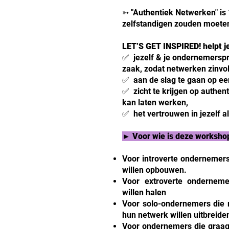
➳ "Authentiek Netwerken" is 
zelfstandigen zouden moete
LET’S GET INSPIRED! helpt j
✅ jezelf & je ondernemersprof
zaak, zodat netwerken zinvol
✅ aan de slag te gaan op ee
✅ zicht te krijgen op authenti
kan laten werken,
✅ het vertrouwen in jezelf 
► Voor wie is deze worksh
Voor introverte ondernemers
willen opbouwen.
Voor extroverte onderneme
willen halen
Voor solo-ondernemers die m
hun netwerk willen uitbreide
Voor ondernemers die graag