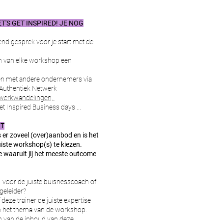
T'S GET INSPIRED! JE NOG
nd gesprek voor je start met de
n van elke workshop een
en met andere ondernemers via
 Authentiek Netwerk
werkwandelingen,
et Inspired Business days ...
IT
 er zoveel (over)aanbod en is het
uiste workshop(s) te kiezen.
e waaruit jij het meeste outcome
 voor de juiste buisnesscoach of
eleider?
deze trainer de juiste expertise
an het thema van de workshop.
en van de inhoud van deze