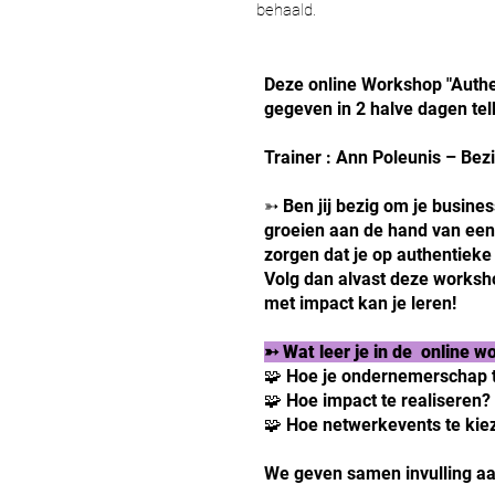
behaald.
Deze online Workshop "Authe
gegeven in 2 halve dagen tel
Trainer : Ann Poleunis – Bezi
➳ Ben jij bezig om je busines
groeien aan de hand van een
zorgen dat je op authentiek
Volg dan alvast deze worksh
met impact kan je leren!
➳ Wat leer je in de online 
🧩
Hoe je ondernemerschap te
🧩 Hoe impact te realiseren?
🧩 Hoe netwerkevents te kiez
We geven samen invulling aa