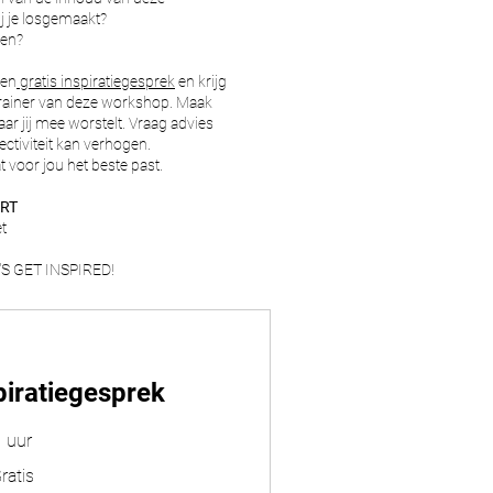
j je losgemaakt?
agen?
een
gratis inspiratiegesprek
en krijg
trainer van deze workshop. Maak
r jij mee worstelt. Vraag advies
fectiviteit kan verhogen.
t voor jou het beste past.
ORT
t
T'S GET INSPIRED!
iratiegesprek
 uur
ratis