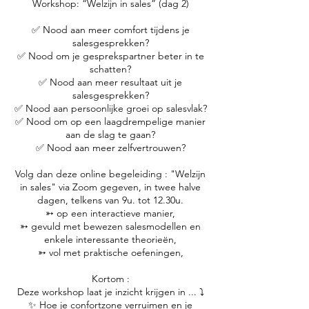
Workshop: “Welzijn in sales” (dag 2)
✅ Nood aan meer comfort tijdens je
salesgesprekken?
✅ Nood om je gesprekspartner beter in te
schatten?
✅ Nood aan meer resultaat uit je
salesgesprekken?
✅ Nood aan persoonlijke groei op salesvlak?
✅ Nood om op een laagdrempelige manier
aan de slag te gaan?
✅ Nood aan meer zelfvertrouwen?
Volg dan deze online begeleiding : "Welzijn
in sales" via Zoom gegeven, in twee halve
dagen, telkens van 9u. tot 12.30u.
➳ op een interactieve manier,
➳ gevuld met bewezen salesmodellen en
enkele interessante theorieën,
➳ vol met praktische oefeningen,
Kortom :
Deze workshop laat je inzicht krijgen in ... ⤵️
✨ Hoe je confortzone verruimen en je