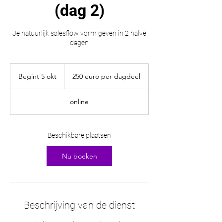
(dag 2)
Je natuurlijk salesflow vorm geven in 2 halve
dagen
250
euro
Begint 5 okt
B
250 euro per dagdeel
per
dagdeel
e
g
online
i
n
t
5
Beschikbare plaatsen
o
k
Nu boeken
t
Beschrijving van de dienst