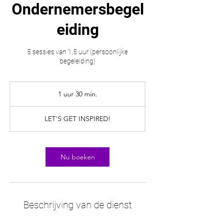
Ondernemersbegel
eiding
5 sessies van 1,5 uur (persoonlijke
begeleiding)
1 uur 30 min.
1
u
u
LET'S GET INSPIRED!
3
0
m
i
Nu boeken
n
.
Beschrijving van de dienst