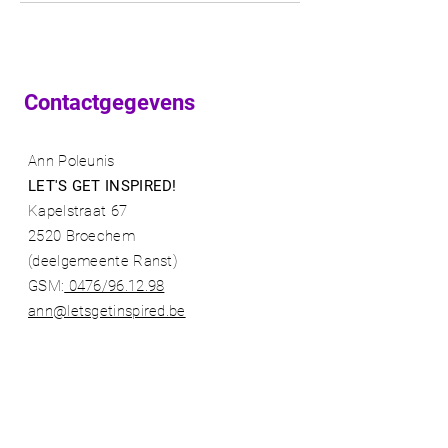
Contactgegevens
Ann Poleunis
LET'S GET INSPIRED!
Kapelstraat 67
2520 Broechem
(deelgemeente Ranst)​
GSM:
0476/96.12.98​
ann@letsgetinspired.be
BE
0730 703 275
- shop