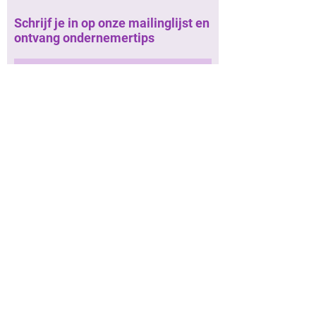
Schrijf je in op onze mailinglijst en
ontvang ondernemertips
Schrijf in op onze mailinglijst
Roadmap
- workshops
- hulp bij projecten
- netwerkevents
- netwerkwandelingen