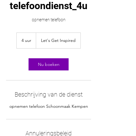
telefoondienst_4u
opnemen telefoon
4 uur
4
Let's Get Inspired
u
u
r
Nu boeken
Beschrijving van de dienst
opnemen telefoon Schoonmaak Kempen
Annuleringsbeleid