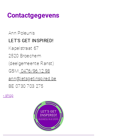
Contactgegevens
Ann Poleunis
LET'S GET INSPIRED!
Kapelstraat 67
2520 Broechem
(deelgemeente Ranst)​
GSM:
0476/96.12.98​
ann@letsgetinspired.be
BE
0730 703 275
- shop