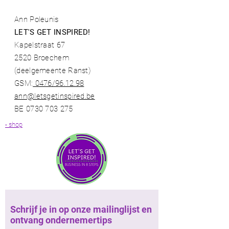
Ann Poleunis
LET'S GET INSPIRED!
Kapelstraat 67
2520 Broechem
(deelgemeente Ranst)​
GSM:
0476/96.12.98​
ann@letsgetinspired.be
BE
0730 703 275
- shop
Schrijf je in op onze mailinglijst en
ontvang ondernemertips