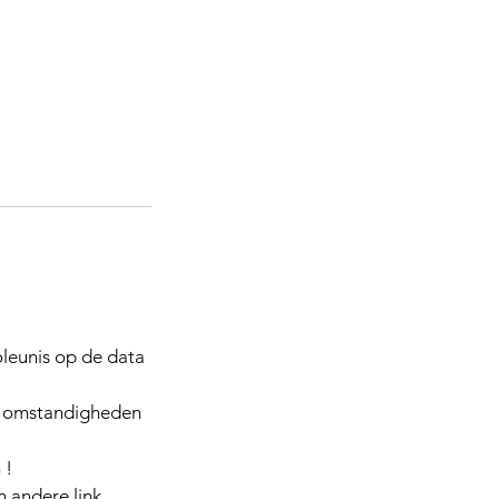
oleunis op de data
or omstandigheden
 !
 andere link.