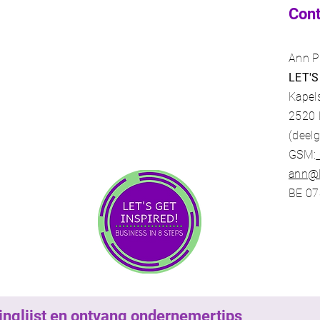
Con
Ann P
LET'S
Kapel
2520
(deel
GSM:
ann@l
BE 07
ilinglijst en ontvang ondernemertips