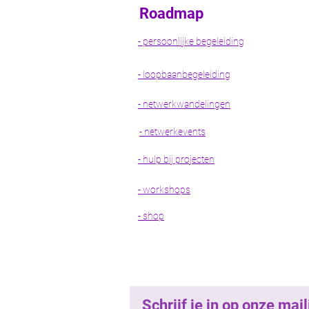
Roadmap
- persoonlijke begeleiding
- loopbaanbegeleiding
- netwerkwandelingen
- netwerkevents
- hulp bij projecten
- workshops
- shop
Schrijf je in op onze ma