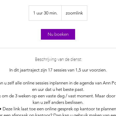
1 uur 30 min.
1
zoomlink
u
u
3
Nu boeken
0
m
i
n
Beschrijving van de dienst
.
In dit jaartraject zijn 17 sessies van 1,5 uur voorzien.
kan u zelf alle online sessies inplannen in de agenda van Ann P
en uur dat u het beste past.
1x om de 3 weken op een vaste dag / vast moment. Maar do
kan u zelf anders beslissen.
️ Deze link laat toe een online gesprek op kantoor te plannen
er een afspraak op kantoor? Dan kan u gebruik maken van een