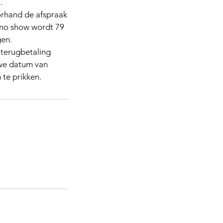
.
orhand de afspraak
f no show wordt 79
gen.
 terugbetaling
uwe datum van