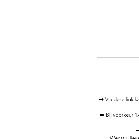
➡️ Via deze link 
➡️ Bij voorkeur 
➡
Wenst u liev