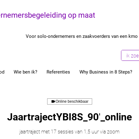
rnemersbegeleiding op maat
Voor solo-ondernemers en zaakvoerders van een kmo
od
Wie ben ik?
Referenties
Why Business in 8 Steps?
Online beschikbaar
JaartrajectYBI8S_90′_online
jaartraject met 17 sessies van 1,5 uur via zoom