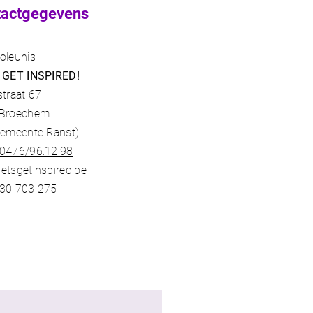
tactgegevens
oleunis
 GET INSPIRED!
straat 67
 Broechem
gemeente Ranst)​
0476/96.12.98​
etsgetinspired.be
30 703 275