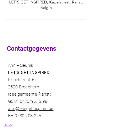
LET'S GET INSPIRED, Kapelstraat, Ranst,
België
Contactgegevens
Ann Poleunis
LET'S GET INSPIRED!
Kapelstraat 67
2520 Broechem
(deelgemeente Ranst)​
GSM:
0476/96.12.98​
ann@letsgetinspired.be
BE
0730 703 275
- shop