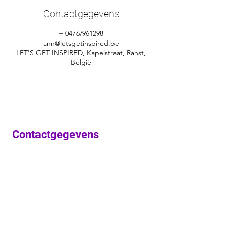
Contactgegevens
+ 0476/961298
ann@letsgetinspired.be
LET'S GET INSPIRED, Kapelstraat, Ranst,
België
Contactgegevens
Ann Poleunis
LET'S GET INSPIRED!
Kapelstraat 67
2520 Broechem
(deelgemeente Ranst)​