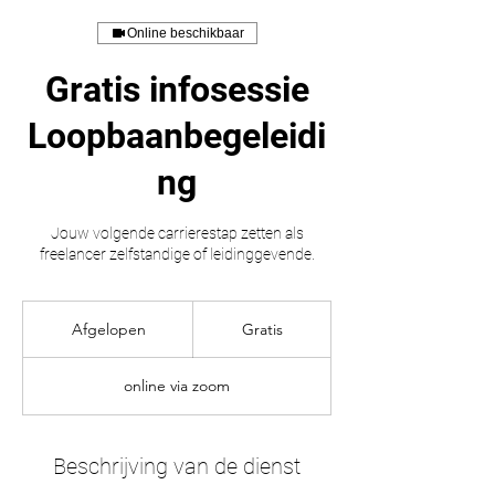
Online beschikbaar
Gratis infosessie
Loopbaanbegeleidi
ng
Jouw volgende carrierestap zetten als
freelancer zelfstandige of leidinggevende.
Gratis
Afgelopen
A
Gratis
f
g
online via zoom
e
l
o
p
Beschrijving van de dienst
e