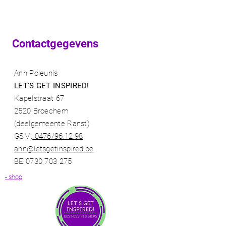
Contactgegevens
Ann Poleunis
LET'S GET INSPIRED!
Kapelstraat 67
2520 Broechem
(deelgemeente Ranst)​
GSM:
0476/96.12.98​
ann@letsgetinspired.be
BE
0730 703 275
- shop