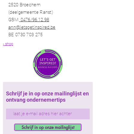
2520 Broechem
(deelgemeente Ranst)​
GSM:
0476/96.12.98​
ann@letsgetinspired.be
BE
0730 703 275
- shop
Schrijf je in op onze mailinglijst en
ontvang ondernemertips
Schrijf in op onze mailinglijst