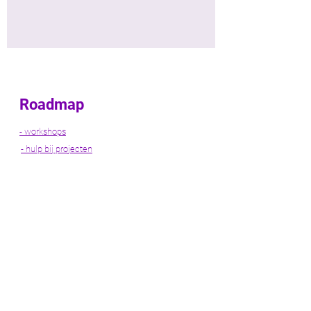
Roadmap
- workshops
- hulp bij projecten
- netwerkevents
- netwerkwandelingen
- persoonlijke begeleiding
- loopbaanbegeleiding
Let's
Get Social and
Connect!