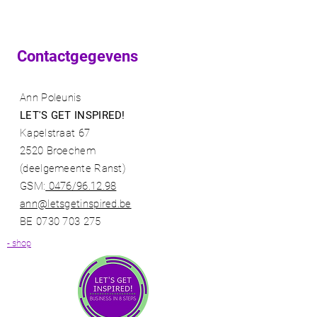
Contactgegevens
Ann Poleunis
LET'S GET INSPIRED!
Kapelstraat 67
2520 Broechem
(deelgemeente Ranst)​
GSM:
0476/96.12.98​
ann@letsgetinspired.be
BE
0730 703 275
- shop