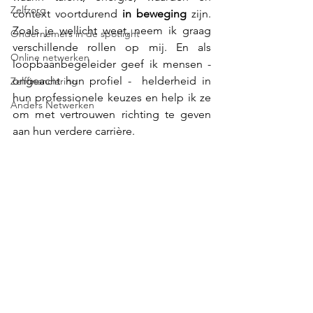
Zelfzorg
context voortdurend 
in beweging
 zijn. 
Zoals je wellicht weet, neem ik graag 
Ondernemers in de spotlight
verschillende rollen op mij. En als 
Online netwerken
loopbaanbegeleider geef ik mensen - 
ongeacht hun profiel -  helderheid in 
Zelffinanciering
hun professionele keuzes en help ik ze 
Anders Netwerken
om met vertrouwen richting te geven 
aan hun verdere carrière.