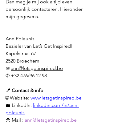
Dan mag je mij ook altijd even 
persoonlijk contacteren. Hieronder 
mijn gegevens.
Ann Poleunis
Bezieler van Let’s Get Inspired!
Kapelstraat 67
2520 Broechem
✉ 
ann@letsgetinspired.be
✆ +32 476/96.12.98
📍 Contact & info
🌐 Website: 
www.letsgetinspired.be
💼 LinkedIn: 
linkedin.com/in/ann-
poleunis
📩 Mail : 
ann@letsgetinspired.be