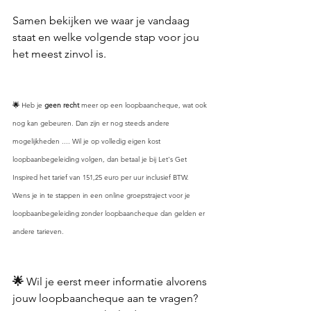
Samen bekijken we waar je vandaag 
staat en welke volgende stap voor jou 
het meest zinvol is.
🌟 
Heb je 
geen recht
 meer op een loopbaancheque, wat ook 
nog kan gebeuren. Dan zijn er nog steeds andere 
mogelijkheden .... Wil je op volledig eigen kost 
loopbaanbegeleiding volgen, dan betaal je bij Let's Get 
Inspired het tarief van 151,25 euro per uur inclusief BTW. 
Wens je in te stappen in een online groepstraject voor je 
loopbaanbegeleiding zonder loopbaancheque dan gelden er 
andere tarieven.
Boek een verkennend gespr
🌟 
Wil je eerst meer informatie alvorens 
jouw loopbaancheque aan te vragen? 