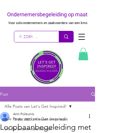
Ondernemersbegeleiding op maat
Voor solo-ondernemers en zaakvoerders van een kmo
Post
Alle Posts van Let's Get Inspired!
Ann Poleunis
Alle Posts van Let's Get Inspired!
18 dec 2025
3 minuten om te lezen
Loopbaanbegeleiding met
Uit de anonimiteit komen