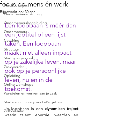
focus op mens én werk
Fun In Business
Bijgewerkt op:
30 apr
Ondernemerscoaching
Ondernemersbegeleiding
Een loopbaan is méér dan 
Ondernemers
een jobtitel of een lijst 
Coaching
taken. Een loopbaan 
Structuur
maakt niet alleen impact 
Start je eigen zaak
op je zakelijke leven, maar 
Zaakvoerder
ook op je persoonlijke 
Opleiding
leven, nu en in de 
Online workshops
toekomst.
Wandelen en werken aan je zaak
Starterscommunity van Let's get ins
Je loopbaan is een 
dynamisch traject
Zelfrealisatie
waarin talent, energie, waarden en 